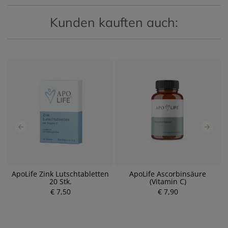
Kunden kauften auch:
ApoLife Zink Lutschtabletten
ApoLife Ascorbinsäure
20 Stk.
(Vitamin C)
€ 7,50
€ 7,90
P
P
r
r
e
e
i
i
s