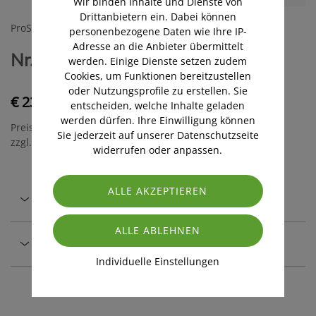
Wir binden Inhalte und Dienste von
Drittanbietern ein. Dabei können
ProSante Apotheke
personenbezogene Daten wie Ihre IP-
Adresse an die Anbieter übermittelt
Nr. 21 ApoLife - Q-10 plus
werden. Einige Dienste setzen zudem
Cookies, um Funktionen bereitzustellen
oder Nutzungsprofile zu erstellen. Sie
€ 23,90
entscheiden, welche Inhalte geladen
werden dürfen. Ihre Einwilligung können
Preis inkl. MwSt.
Sie jederzeit auf unserer Datenschutzseite
zzgl. Versandkosten
widerrufen oder anpassen.
Beschreibung
Sicher & regional
Individuelle Einstellungen