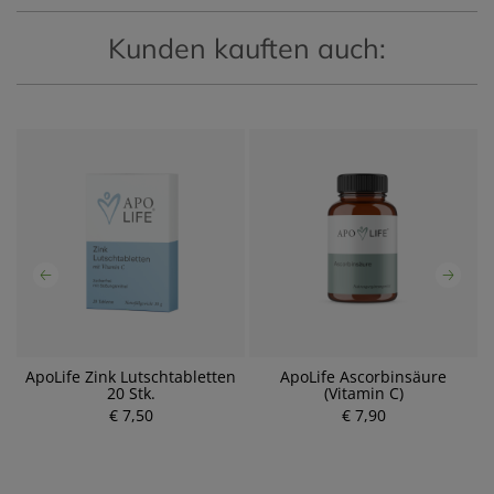
Kunden kauften auch:
ApoLife Zink Lutschtabletten
ApoLife Ascorbinsäure
20 Stk.
(Vitamin C)
€ 7,50
P
€ 7,90
P
r
r
e
e
i
i
s
s