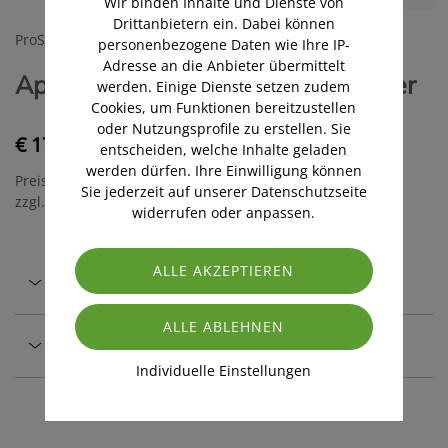
Wir binden Inhalte und Dienste von
Drittanbietern ein. Dabei können
ProSante Apotheke
personenbezogene Daten wie Ihre IP-
Adresse an die Anbieter übermittelt
ApoLife Multivitaminsaft für Kinder
werden. Einige Dienste setzen zudem
Cookies, um Funktionen bereitzustellen
oder Nutzungsprofile zu erstellen. Sie
€ 17,50
entscheiden, welche Inhalte geladen
werden dürfen. Ihre Einwilligung können
Preis inkl. MwSt.
Sie jederzeit auf unserer Datenschutzseite
zzgl. Versandkosten
widerrufen oder anpassen.
Beschreibung
Sicher & regional
Individuelle Einstellungen