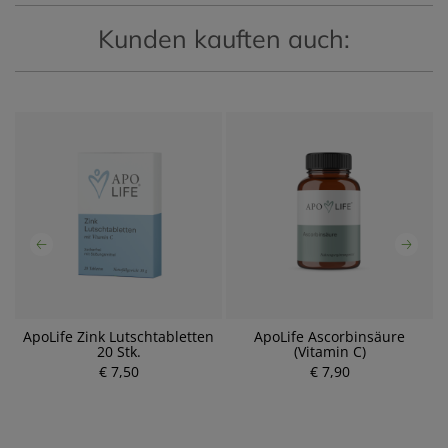
Kunden kauften auch:
ApoLife Zink Lutschtabletten
ApoLife Ascorbinsäure
20 Stk.
(Vitamin C)
€ 7,50
P
€ 7,90
P
r
r
e
e
i
i
s
s