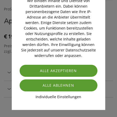
Wir binden Inhalte und Dienste von
Drittanbietern ein. Dabei können
ProSante Apotheke
personenbezogene Daten wie Ihre IP-
Adresse an die Anbieter übermittelt
ApoLife Gastro Tropfen 50ml
werden. Einige Dienste setzen zudem
Cookies, um Funktionen bereitzustellen
oder Nutzungsprofile zu erstellen. Sie
€ 19,50
entscheiden, welche Inhalte geladen
werden dürfen. Ihre Einwilligung können
Preis inkl. MwSt.
Sie jederzeit auf unserer Datenschutzseite
zzgl. Versandkosten
widerrufen oder anpassen.
Beschreibung
Sicher & regional
Individuelle Einstellungen