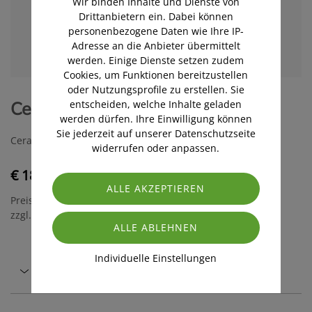
Wir binden Inhalte und Dienste von
Drittanbietern ein. Dabei können
personenbezogene Daten wie Ihre IP-
Adresse an die Anbieter übermittelt
werden. Einige Dienste setzen zudem
Cookies, um Funktionen bereitzustellen
oder Nutzungsprofile zu erstellen. Sie
Ceramol BETA COMPLEX CREME
entscheiden, welche Inhalte geladen
werden dürfen. Ihre Einwilligung können
Sie jederzeit auf unserer Datenschutzseite
Ceramol
widerrufen oder anpassen.
€ 18,50
Preis inkl. MwSt.
zzgl. Versandkosten
Individuelle Einstellungen
Beschreibung