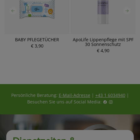
BABY PFLEGETÜCHER
ApoLife Lippenpflege mit SPF
30 Sonnenschutz
€ 3,90
P
€ 4,90
P
r
r
e
e
i
i
s
s
Persönliche Beratung:
E-Mail-Adresse
|
+43 1 6034940
|
Besuchen Sie uns auf Social Media: